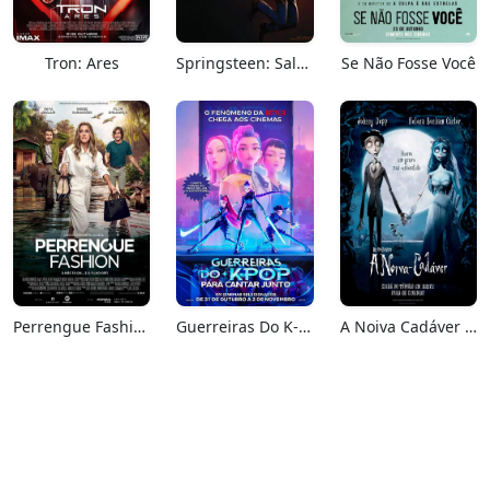
Tron: Ares
Springsteen: Salve-me Do Desconhecido
Se Não Fosse Você
Perrengue Fashion
Guerreiras Do K-Pop: Para Cantar Junto
A Noiva Cadáver (Relançamento)