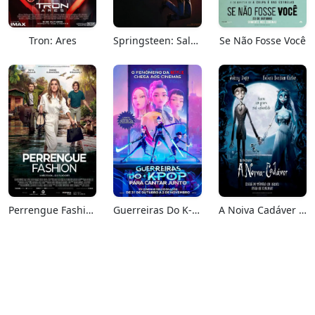
Tron: Ares
Springsteen: Salve-me Do Desconhecido
Se Não Fosse Você
Perrengue Fashion
Guerreiras Do K-Pop: Para Cantar Junto
A Noiva Cadáver (Relançamento)