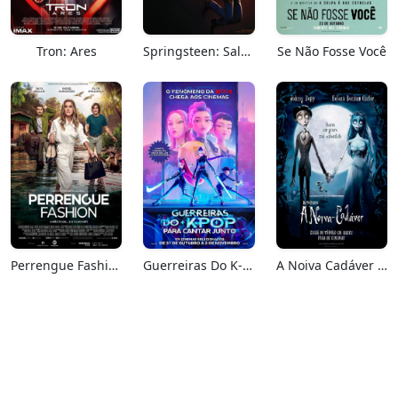
Tron: Ares
Springsteen: Salve-me Do Desconhecido
Se Não Fosse Você
Perrengue Fashion
Guerreiras Do K-Pop: Para Cantar Junto
A Noiva Cadáver (Relançamento)